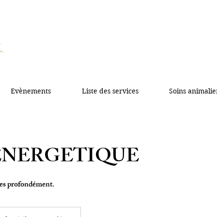
LESSENSDESOI
Alignement du corps
du cœur et de l'esprit
Evènements
Liste des services
Soins animalie
ENERGETIQUE
ies profondément.