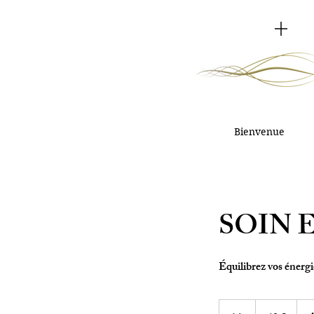
Bienvenue
SOIN 
Équilibrez vos énerg
60
euros