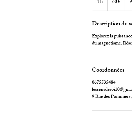
1 h
1
60 €
A
Description du s
Explorez la puissance
du magnétisme. Réser
Coordonnées
0675535484
lessensdesoi10@gma
9 Rue des Pommiers,